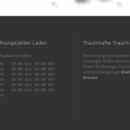
fnungszeiten Laden
Traumhafte Traurin
Kaufpark Dresden:
Eine umfangreiche Auswah
Trauringen finden Sie in uns
 bis 20.00 Uhr

finden Sie Eheringe, Traurin
 bis 20.00 Uhr

und Verlobungsringe:
Eher
 bis 20.00 Uhr

Dresden
 bis 20.00 Uhr

 bis 20.00 Uhr

 bis 20.00 Uhr

 	 	-
