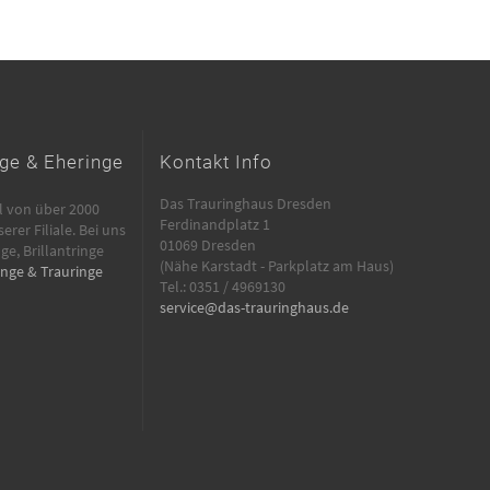
ge & Eheringe
Kontakt Info
Das Trauringhaus Dresden
l von über 2000
Ferdinandplatz 1
erer Filiale. Bei uns
01069 Dresden
ge, Brillantringe
(Nähe Karstadt - Parkplatz am Haus)
inge & Trauringe
Tel.: 0351 / 4969130
service
@­das-trauringhaus.de