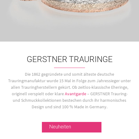
GERSTNER TRAURINGE
Die 1862 gegründete und somit älteste deutsche
Trauringmanufaktur wurde 15 Mal in Folge zum Jahressieger unter
allen Trauringherstellern gekürt. Ob zeitlos-klassische Eheringe,
originell verspielt oder klare
Avantgarde
– GERSTNER Trauring-
und Schmuckkollektionen bestechen durch ihr harmonisches
Design und sind 100 % Made in Germany.